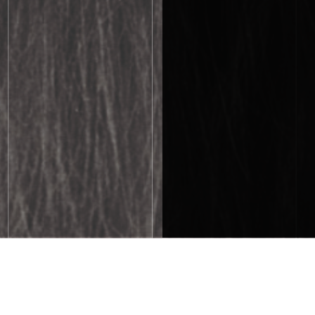
SOPRALLUOGHI E
I PRODUTTORI
RICERCHE
G
PRELIMINARI