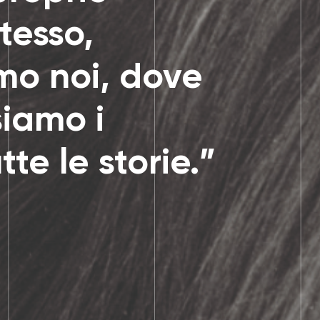
stesso,
mo noi, dove
siamo i
tte le storie.”