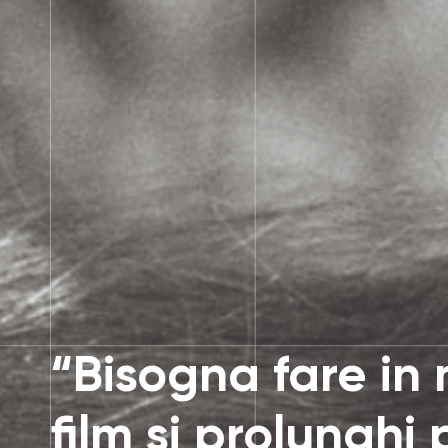
“Bisogna fare in 
film si prolunghi 