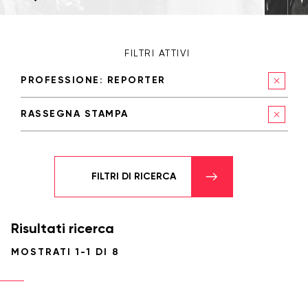
(8)
Archivio
FILTRI ATTIVI
Rassegna
PROFESSIONE: REPORTER
stampa
RASSEGNA STAMPA
(8)
Collezioni
FILTRI DI RICERCA
L'archivio
(8)
Risultati ricerca
MOSTRATI 1-1 DI 8