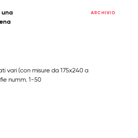
i una
ARCHIVIO
cena
ti vari (con misure da 175x240 a
fie numm. 1-50