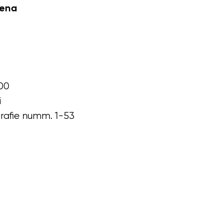
cena
00
i
grafie numm. 1-53