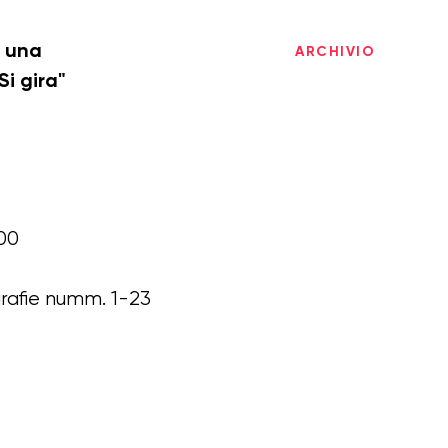
i una
ARCHIVIO
Si gira"
00
grafie numm. 1-23