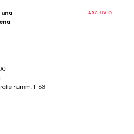
i una
ARCHIVIO
cena
00
i
grafie numm. 1-68