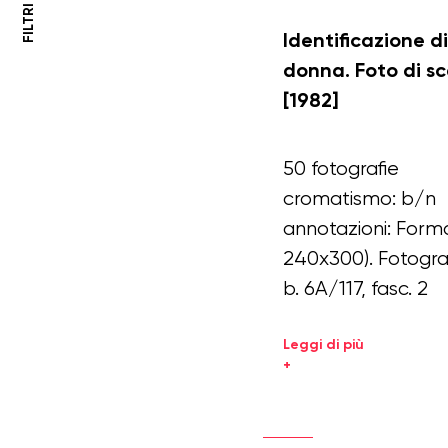
Identificazione
Identificazione d
di
donna. Foto di s
una
donna
[1982]
(27)
50 fotografie
Archivio
cromatismo: b/n
Fotografie
annotazioni: Forma
(27)
240x300). Fotogra
b. 6A/117, fasc. 2
Collezioni
Leggi di più
L'archivio
+
(27)