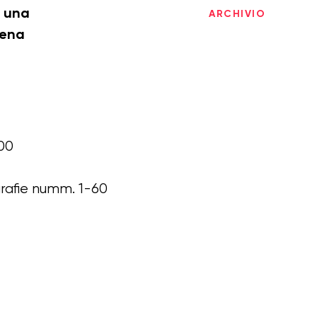
i una
ARCHIVIO
cena
00
grafie numm. 1-60